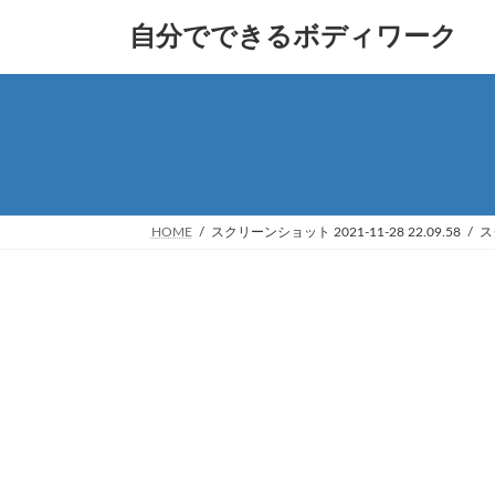
コ
ナ
自分でできるボディワーク
ン
ビ
テ
ゲ
ン
ー
ツ
シ
へ
ョ
ス
ン
キ
に
ッ
移
プ
動
HOME
スクリーンショット 2021-11-28 22.09.58
ス