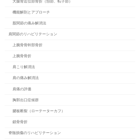
大腿骨近位部骨折（頚部、転子部）
機能解剖とアプローチ
股関節の痛み解消法
肩関節のリハビリテーション
上腕骨骨幹部骨折
上腕骨骨折
肩こり解消法
肩の痛み解消法
肩痛の評価
胸郭出口症候群
腱板断裂（ローテーターカフ）
鎖骨骨折
脊髄損傷のリハビリテーション