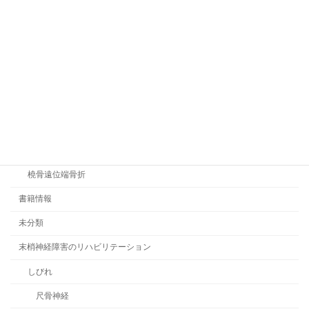
意欲・アパシー
意識障害
感覚障害の評価とリハビリテーション
手指のリハビリテーション
指の痛み解消法
機能解剖とアプローチ
手関節のリハビリテーション
橈骨遠位端骨折
書籍情報
未分類
末梢神経障害のリハビリテーション
しびれ
尺骨神経