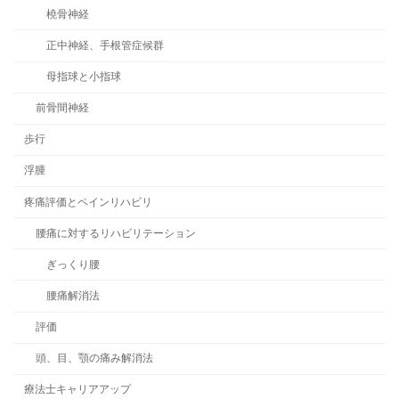
橈骨神経
正中神経、手根管症候群
母指球と小指球
前骨間神経
歩行
浮腫
疼痛評価とペインリハビリ
腰痛に対するリハビリテーション
ぎっくり腰
腰痛解消法
評価
頭、目、顎の痛み解消法
療法士キャリアアップ