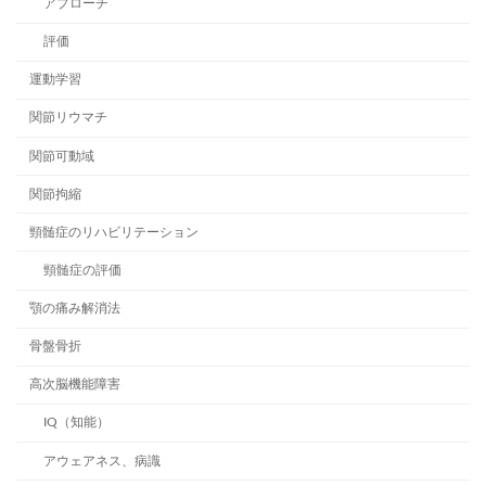
アプローチ
評価
運動学習
関節リウマチ
関節可動域
関節拘縮
頸髄症のリハビリテーション
頸髄症の評価
顎の痛み解消法
骨盤骨折
高次脳機能障害
IQ（知能）
アウェアネス、病識