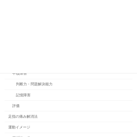
自動車運転再開の評価とリハビリテーション
薬剤の知識とリハビリテーション
視機能の評価とリハビリ
認知症
BPSD
アプローチ
中核障害
判断力・問題解決能力
記憶障害
評価
足指の痛み解消法
運動イメージ