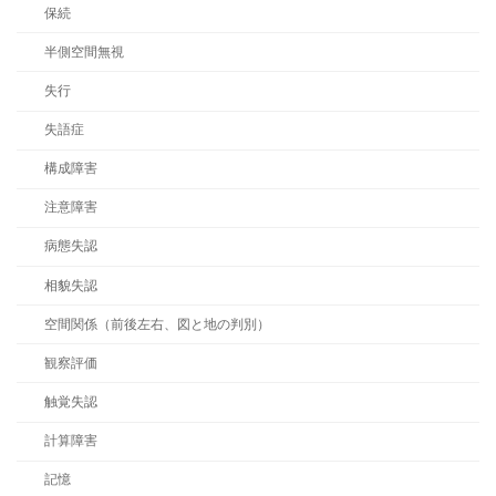
保続
半側空間無視
失行
失語症
構成障害
注意障害
病態失認
相貌失認
空間関係（前後左右、図と地の判別）
観察評価
触覚失認
計算障害
記憶