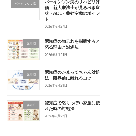
パーキンソン病のリハビリ評
パーキンソン病
価｜新人療法士が見るべき症
状・ADL・薬効変動のポイン
ト
2026年6月27日
認知症の物忘れを指摘すると
認知症
怒る理由と対処法
2026年6月24日
認知症のかまってちゃん対処
認知症
法｜限界前に離れるコツ
2026年6月23日
認知症で怒りっぽい家族に疲
認知症
れた時の対処法
2026年6月22日