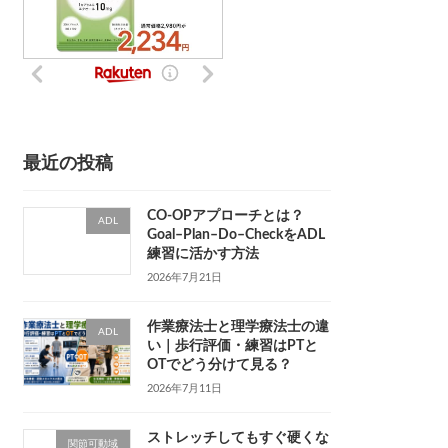
最近の投稿
CO-OPアプローチとは？
ADL
Goal–Plan–Do–CheckをADL
練習に活かす方法
2026年7月21日
作業療法士と理学療法士の違
ADL
い｜歩行評価・練習はPTと
OTでどう分けて見る？
2026年7月11日
ストレッチしてもすぐ硬くな
関節可動域