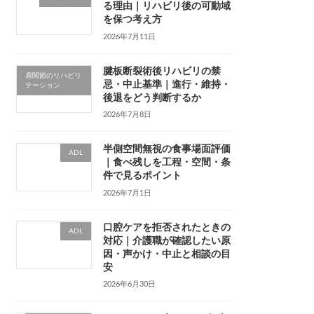
る理由｜リハビリ後の可動域
を保つ考え方
2026年7月11日
腱板断裂術後リハビリの禁
肩関節のリハビリ
忌・中止基準｜進行・維持・
テーション
後退をどう判断するか
2026年7月8日
半側空間無視の食事場面評価
ADL
｜食べ残しを工程・空間・条
件で見るポイント
2026年7月1日
口腔ケアを拒否されたときの
ADL
対応｜介護職が確認したい原
因・声かけ・中止と相談の目
安
2026年6月30日