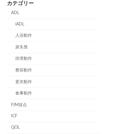
カテゴリー
ADL
iADL
入浴動作
尿失禁
排泄動作
整容動作
更衣動作
食事動作
FIM採点
ICF
QOL