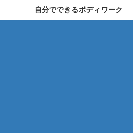
コ
ナ
自分でできるボディワーク
ン
ビ
テ
ゲ
ン
ー
ツ
シ
へ
ョ
ス
ン
キ
に
ッ
移
プ
動