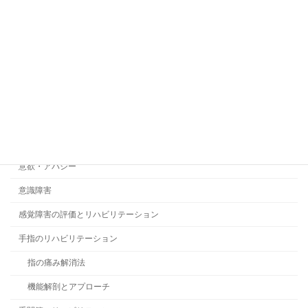
心電図
上室刺激伝導異常
上室期外収縮
心室期外収縮
心房異常興奮
致死性不整脈
意欲・アパシー
意識障害
感覚障害の評価とリハビリテーション
手指のリハビリテーション
指の痛み解消法
機能解剖とアプローチ