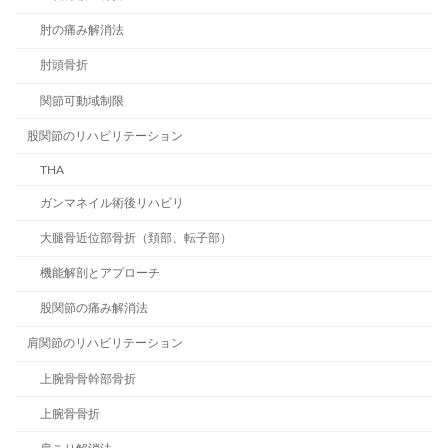
肘の痛み解消法
肘頭骨折
関節可動域制限
股関節のリハビリテーション
THA
ガンマネイル術後リハビリ
大腿骨近位部骨折（頚部、転子部）
機能解剖とアプローチ
股関節の痛み解消法
肩関節のリハビリテーション
上腕骨骨幹部骨折
上腕骨骨折