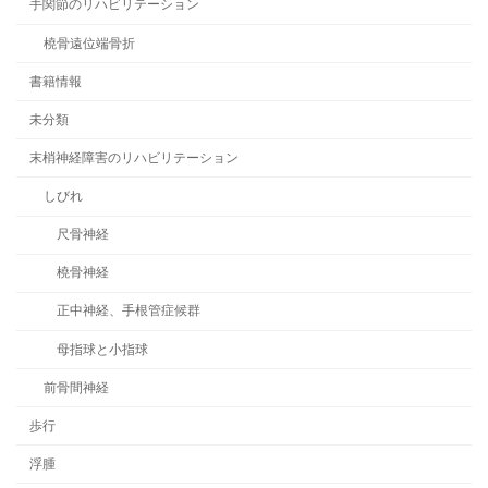
手関節のリハビリテーション
橈骨遠位端骨折
書籍情報
未分類
末梢神経障害のリハビリテーション
しびれ
尺骨神経
橈骨神経
正中神経、手根管症候群
母指球と小指球
前骨間神経
歩行
浮腫