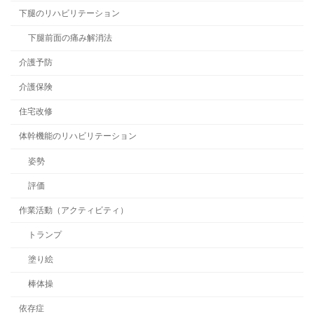
下腿のリハビリテーション
下腿前面の痛み解消法
介護予防
介護保険
住宅改修
体幹機能のリハビリテーション
姿勢
評価
作業活動（アクティビティ）
トランプ
塗り絵
棒体操
依存症