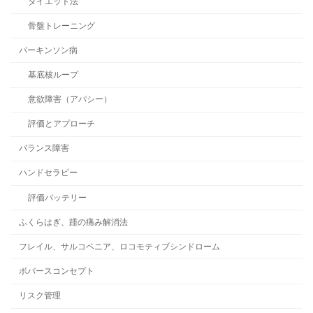
ダイエット法
骨盤トレーニング
パーキンソン病
基底核ループ
意欲障害（アパシー）
評価とアプローチ
バランス障害
ハンドセラピー
評価バッテリー
ふくらはぎ、踵の痛み解消法
フレイル、サルコペニア、ロコモティブシンドローム
ボバースコンセプト
リスク管理