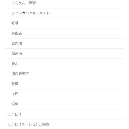
てんかん、痙攣
フィジカルアセスメント
呼吸
心疾患
急性期
糖尿病
脱水
脳血管障害
腎臓
血圧
転倒
リハビリ
リハビリテーションと栄養