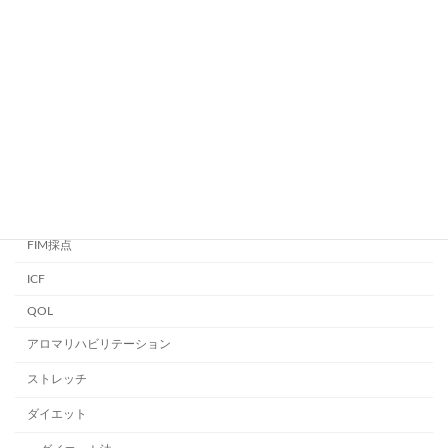
iADL
入浴動作
尿失禁
排泄動作
整容動作
更衣動作
食事動作
FIM採点
ICF
QOL
アロマリハビリテーション
ストレッチ
ダイエット