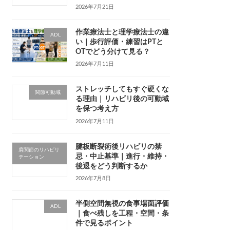
2026年7月21日
作業療法士と理学療法士の違
ADL
い｜歩行評価・練習はPTと
OTでどう分けて見る？
2026年7月11日
ストレッチしてもすぐ硬くな
関節可動域
る理由｜リハビリ後の可動域
を保つ考え方
2026年7月11日
腱板断裂術後リハビリの禁
肩関節のリハビリ
忌・中止基準｜進行・維持・
テーション
後退をどう判断するか
2026年7月8日
半側空間無視の食事場面評価
ADL
｜食べ残しを工程・空間・条
件で見るポイント