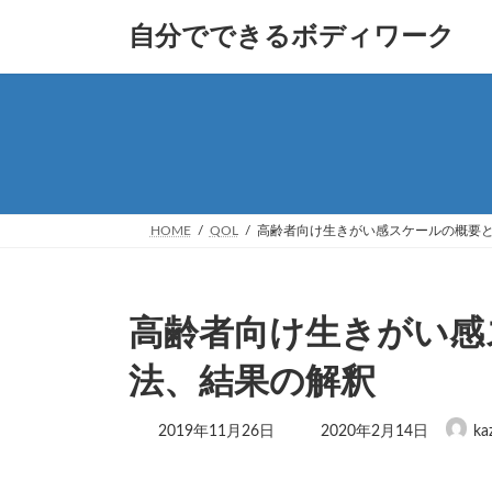
コ
ナ
自分でできるボディワーク
ン
ビ
テ
ゲ
ン
ー
ツ
シ
へ
ョ
ス
ン
キ
に
ッ
移
プ
動
HOME
QOL
高齢者向け生きがい感スケールの概要
高齢者向け生きがい感
法、結果の解釈
最
2019年11月26日
2020年2月14日
ka
終
更
新