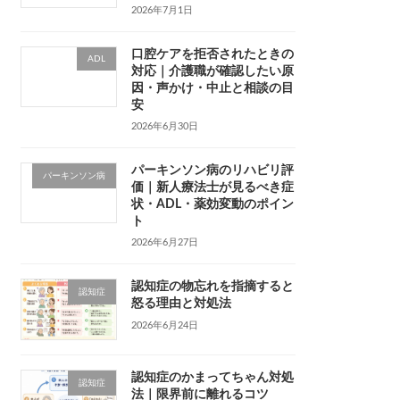
2026年7月1日
口腔ケアを拒否されたときの
ADL
対応｜介護職が確認したい原
因・声かけ・中止と相談の目
安
2026年6月30日
パーキンソン病のリハビリ評
パーキンソン病
価｜新人療法士が見るべき症
状・ADL・薬効変動のポイン
ト
2026年6月27日
認知症の物忘れを指摘すると
認知症
怒る理由と対処法
2026年6月24日
認知症のかまってちゃん対処
認知症
法｜限界前に離れるコツ