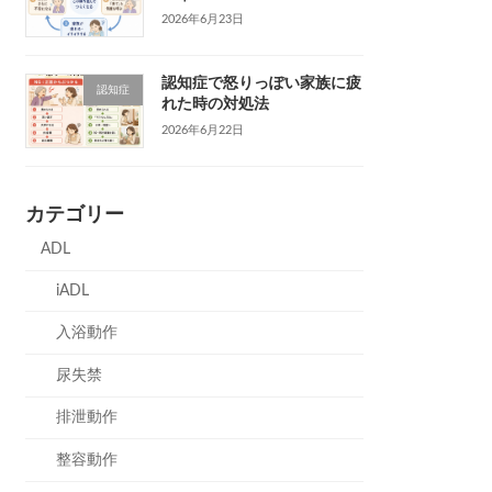
2026年6月23日
認知症で怒りっぽい家族に疲
認知症
れた時の対処法
2026年6月22日
カテゴリー
ADL
iADL
入浴動作
尿失禁
排泄動作
整容動作