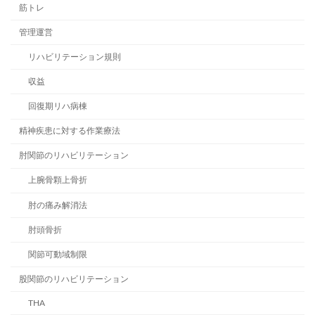
筋トレ
管理運営
リハビリテーション規則
収益
回復期リハ病棟
精神疾患に対する作業療法
肘関節のリハビリテーション
上腕骨顆上骨折
肘の痛み解消法
肘頭骨折
関節可動域制限
股関節のリハビリテーション
THA