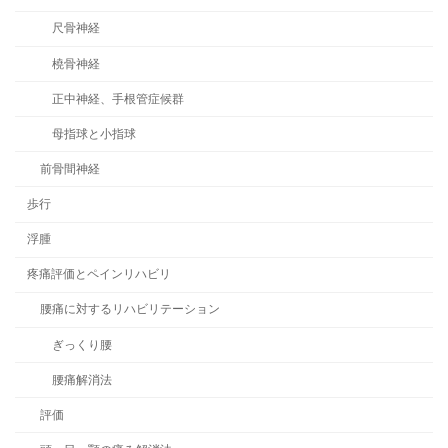
尺骨神経
橈骨神経
正中神経、手根管症候群
母指球と小指球
前骨間神経
歩行
浮腫
疼痛評価とペインリハビリ
腰痛に対するリハビリテーション
ぎっくり腰
腰痛解消法
評価