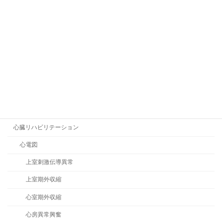
膝立ち
階段昇降
姿勢
寝違え解消法
就労支援
心理学
自己効力感
心臓リハビリテーション
心電図
上室刺激伝導異常
上室期外収縮
心室期外収縮
心房異常興奮