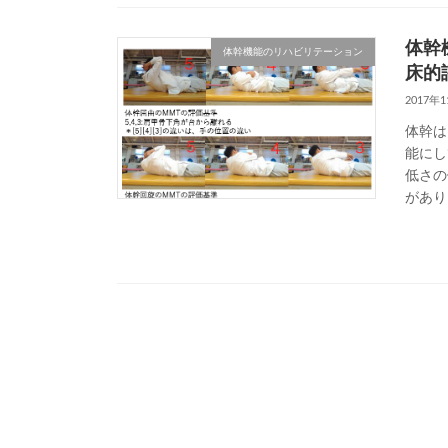
体幹
体幹機能のリハビリテーション
床的
2017年
体幹は
能にし
低さの
があり