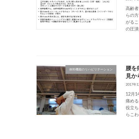
高齢者
らの方
がるこ
の圧潰
腰を
体幹機能のリハビリテーション
見か
2017年
12月
痛める
役立ち
らこわ