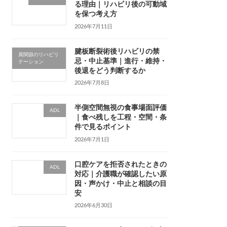
る理由｜リハビリ後の可動域
を保つ考え方
2026年7月11日
腱板断裂術後リハビリの禁
肩関節のリハビリ
忌・中止基準｜進行・維持・
テーション
後退をどう判断するか
2026年7月8日
半側空間無視の食事場面評価
ADL
｜食べ残しを工程・空間・条
件で見るポイント
2026年7月1日
口腔ケアを拒否されたときの
ADL
対応｜介護職が確認したい原
因・声かけ・中止と相談の目
安
2026年6月30日