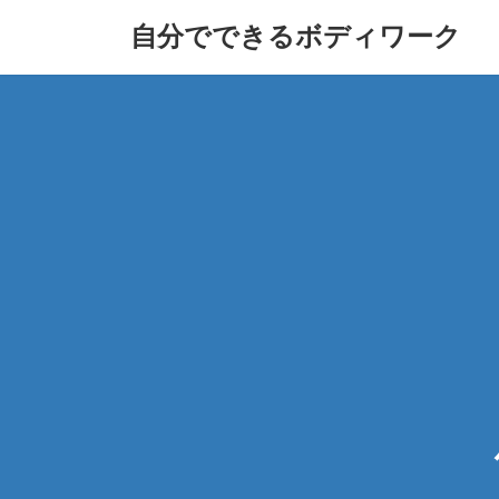
コ
ナ
自分でできるボディワーク
ン
ビ
テ
ゲ
ン
ー
ツ
シ
へ
ョ
ス
ン
キ
に
ッ
移
プ
動