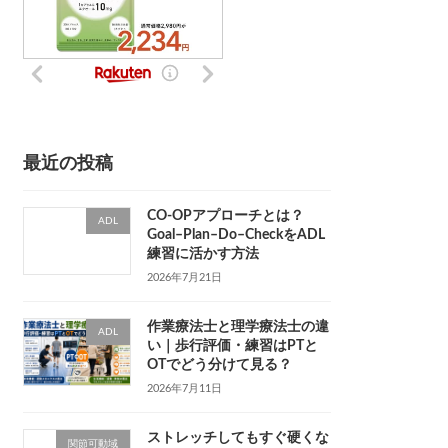
最近の投稿
CO-OPアプローチとは？
ADL
Goal–Plan–Do–CheckをADL
練習に活かす方法
2026年7月21日
作業療法士と理学療法士の違
ADL
い｜歩行評価・練習はPTと
OTでどう分けて見る？
2026年7月11日
ストレッチしてもすぐ硬くな
関節可動域