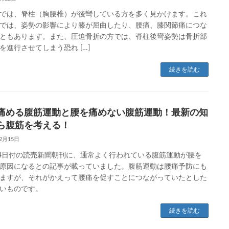
では、脊柱（胸腰椎）が後彎している方を多く見かけます。これ
では、姿勢の影響により膝が屈曲したり、腰痛、膝関節痛につな
ともあります。また、圧迫骨折の方では、脊柱後彎姿勢は骨折部
を進行させてしまう恐れ […]
続きを読む
痛める腹筋運動と腰を痛めない腹筋運動！最新の知
ら腹筋を考える！
12月15日
14日付の読売新聞朝刊に、通常よく行われている腹筋運動が腰を
原因になるとの記事が載っていました。腹筋運動は腰痛予防にも
ますが、それがかえって腰痛を促すことにつながっていたとした
いものです。
続きを読む