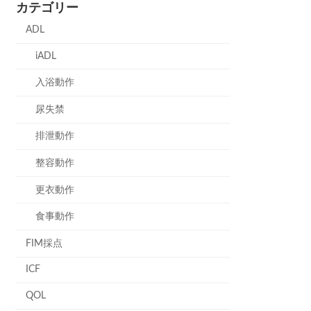
カテゴリー
ADL
iADL
入浴動作
尿失禁
排泄動作
整容動作
更衣動作
食事動作
FIM採点
ICF
QOL