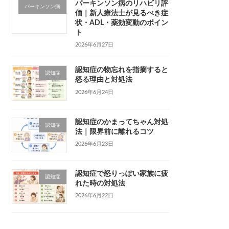
パーキンソン病のリハビリ評
パーキンソン病
価｜新人療法士が見るべき症
状・ADL・薬効変動のポイン
ト
2026年6月27日
認知症の物忘れを指摘すると
認知症
怒る理由と対処法
2026年6月24日
認知症のかまってちゃん対処
認知症
法｜限界前に離れるコツ
2026年6月23日
認知症で怒りっぽい家族に疲
認知症
れた時の対処法
2026年6月22日