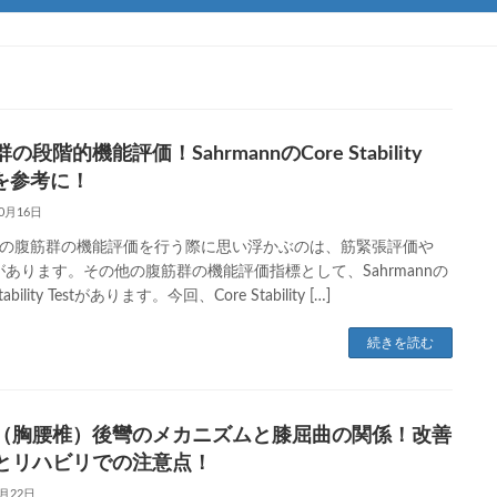
の段階的機能評価！SahrmannのCore Stability
tを参考に！
10月16日
の腹筋群の機能評価を行う際に思い浮かぶのは、筋緊張評価や
があります。その他の腹筋群の機能評価指標として、Sahrmannの
Stability Testがあります。今回、Core Stability […]
続きを読む
（胸腰椎）後彎のメカニズムと膝屈曲の関係！改善
とリハビリでの注意点！
1月22日