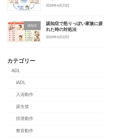
2026年6月23日
認知症で怒りっぽい家族に疲
認知症
れた時の対処法
2026年6月22日
カテゴリー
ADL
iADL
入浴動作
尿失禁
排泄動作
整容動作