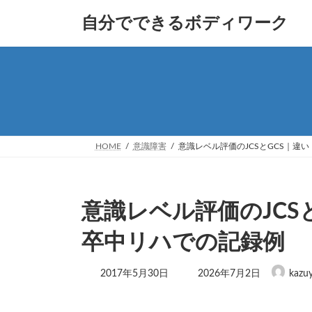
コ
ナ
自分でできるボディワーク
ン
ビ
テ
ゲ
ン
ー
ツ
シ
へ
ョ
ス
ン
キ
に
ッ
移
プ
動
HOME
意識障害
意識レベル評価のJCSとGCS｜違
意識レベル評価のJCS
卒中リハでの記録例
最
2017年5月30日
2026年7月2日
kazu
終
更
新