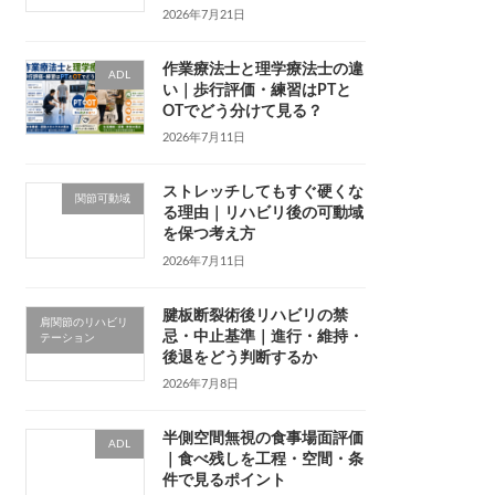
2026年7月21日
作業療法士と理学療法士の違
ADL
い｜歩行評価・練習はPTと
OTでどう分けて見る？
2026年7月11日
ストレッチしてもすぐ硬くな
関節可動域
る理由｜リハビリ後の可動域
を保つ考え方
2026年7月11日
腱板断裂術後リハビリの禁
肩関節のリハビリ
忌・中止基準｜進行・維持・
テーション
後退をどう判断するか
2026年7月8日
半側空間無視の食事場面評価
ADL
｜食べ残しを工程・空間・条
件で見るポイント