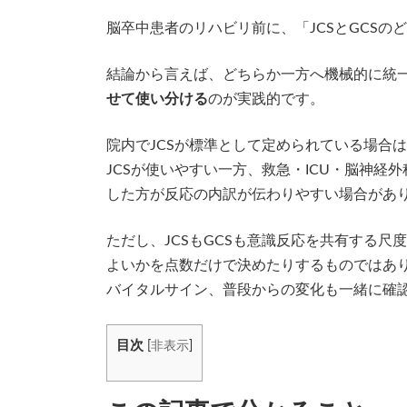
日
時
脳卒中患者のリハビリ前に、「JCSとGCS
:
結論から言えば、どちらか一方へ機械的に統
せて使い分ける
のが実践的です。
院内でJCSが標準として定められている場合
JCSが使いやすい一方、救急・ICU・脳神経
した方が反応の内訳が伝わりやすい場合があ
ただし、JCSもGCSも意識反応を共有する
よいかを点数だけで決めたりするものではあ
バイタルサイン、普段からの変化も一緒に確
目次
[
非表示
]