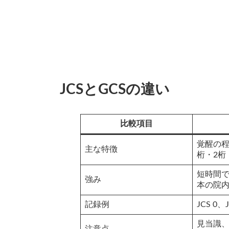
JCSとGCSの違い
比較項目
覚醒の程
主な特徴
桁・2桁
短時間
強み
本の院
記録例
JCS 0、J
見当識