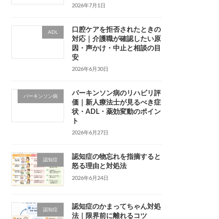
2026年7月1日
口腔ケアを拒否されたときの
ADL
対応｜介護職が確認したい原
因・声かけ・中止と相談の目
安
2026年6月30日
パーキンソン病のリハビリ評
パーキンソン病
価｜新人療法士が見るべき症
状・ADL・薬効変動のポイン
ト
2026年6月27日
認知症の物忘れを指摘すると
認知症
怒る理由と対処法
2026年6月24日
認知症のかまってちゃん対処
認知症
法｜限界前に離れるコツ