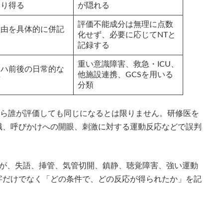
誤り得る
が隠れる
評価不能成分は無理に点数
理由を具体的に併記
化せず、必要に応じてNTと
記録する
重い意識障害、救急・ICU、
リハ前後の日常的な
他施設連携、GCSを用いる
有
分類
から誰が評価しても同じになるとは限りません。研修医を
識、呼びかけへの開眼、刺激に対する運動反応などで誤判
すが、失語、挿管、気管切開、鎮静、聴覚障害、強い運動
字だけでなく「どの条件で、どの反応が得られたか」を記