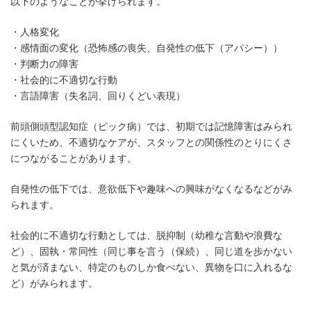
以下のようなことが挙げられます。
・人格変化
・感情面の変化（恐怖感の喪失、自発性の低下（アパシー））
・判断力の障害
・社会的に不適切な行動
・言語障害（失名詞、回りくどい表現）
前頭側頭型認知症（ピック病）では、初期では記憶障害はみられ
にくいため、不適切なケアが、スタッフとの関係性のとりにくさ
につながることがあります。
自発性の低下では、意欲低下や趣味への興味がなくなるなどがみ
られます。
社会的に不適切な行動としては、脱抑制（幼稚な言動や浪費な
ど）、固執・常同性（同じ事を言う（保続）、同じ道を歩かない
と気が済まない、特定のものしか食べない、異物を口に入れるな
ど）がみられます。