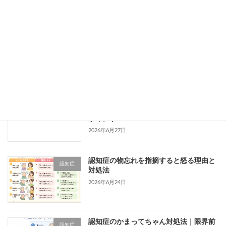
口腔ケアを拒否されたときの対応｜介護
ADL
職が確認したい原因・声かけ・中止と相
談の目安
2026年6月30日
パーキンソン病のリハビリ評価｜新人療
パーキンソン病
法士が見るべき症状・ADL・薬効変動の
ポイント
2026年6月27日
認知症の物忘れを指摘すると怒る理由と
認知症
対処法
2026年6月24日
認知症のかまってちゃん対処法｜限界前
認知症