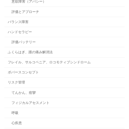
意欲障害（アパシー）
評価とアプローチ
バランス障害
ハンドセラピー
評価バッテリー
ふくらはぎ、踵の痛み解消法
フレイル、サルコペニア、ロコモティブシンドローム
ボバースコンセプト
リスク管理
てんかん、痙攣
フィジカルアセスメント
呼吸
心疾患