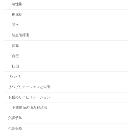
急性期
糖尿病
脱水
脳血管障害
腎臓
血圧
転倒
リハビリ
リハビリテーションと栄養
下腿のリハビリテーション
下腿前面の痛み解消法
介護予防
介護保険