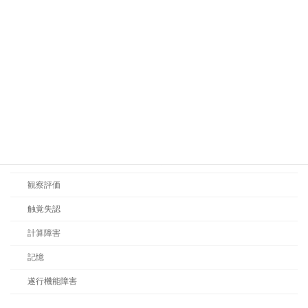
失行
失語症
構成障害
注意障害
病態失認
相貌失認
空間関係（前後左右、図と地の判別）
観察評価
触覚失認
計算障害
記憶
遂行機能障害