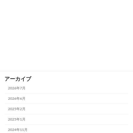
空間関係（前後左右、図と地の判別）
観察評価
触覚失認
計算障害
記憶
遂行機能障害
アーカイブ
2026年7月
2026年6月
2025年2月
2025年1月
2024年11月