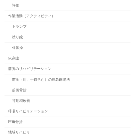
評価
作業活動（アクティビティ）
トランプ
塗り絵
棒体操
依存症
前腕のリハビリテーション
前腕（肘、手首含む）の痛み解消法
前腕骨折
可動域改善
呼吸リハビリテーション
圧迫骨折
地域リハビリ