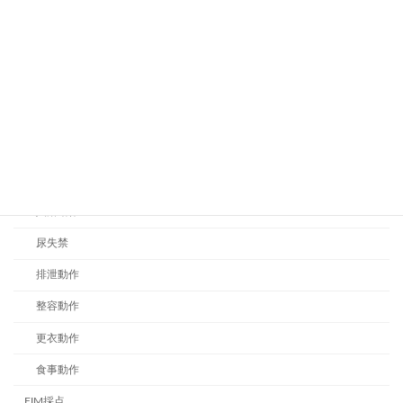
認知症で怒りっぽい家族に疲れた時の対
認知症
処法
2026年6月22日
カテゴリー
ADL
iADL
入浴動作
尿失禁
排泄動作
整容動作
更衣動作
食事動作
FIM採点