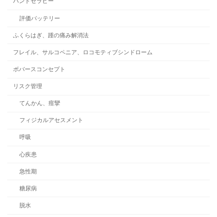
ハンドセラピー
評価バッテリー
ふくらはぎ、踵の痛み解消法
フレイル、サルコペニア、ロコモティブシンドローム
ボバースコンセプト
リスク管理
てんかん、痙攣
フィジカルアセスメント
呼吸
心疾患
急性期
糖尿病
脱水