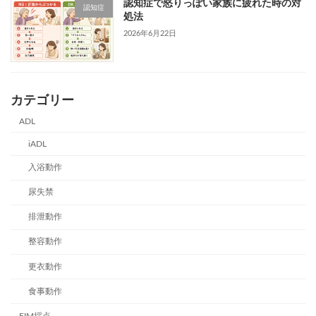
認知症で怒りっぽい家族に疲れた時の対
認知症
処法
2026年6月22日
カテゴリー
ADL
iADL
入浴動作
尿失禁
排泄動作
整容動作
更衣動作
食事動作
FIM採点