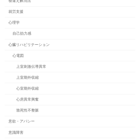
寝違え解消法
就労支援
心理学
自己効力感
心臓リハビリテーション
心電図
上室刺激伝導異常
上室期外収縮
心室期外収縮
心房異常興奮
致死性不整脈
意欲・アパシー
意識障害