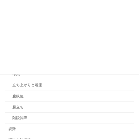
圧迫骨折
地域リハビリ
基本動作
リーチ動作
四つ這い
座位
移乗
立ち上がりと着座
腹臥位
膝立ち
階段昇降
姿勢