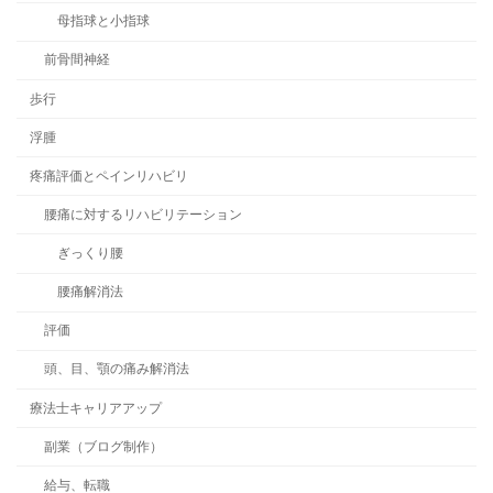
母指球と小指球
前骨間神経
歩行
浮腫
疼痛評価とペインリハビリ
腰痛に対するリハビリテーション
ぎっくり腰
腰痛解消法
評価
頭、目、顎の痛み解消法
療法士キャリアアップ
副業（ブログ制作）
給与、転職