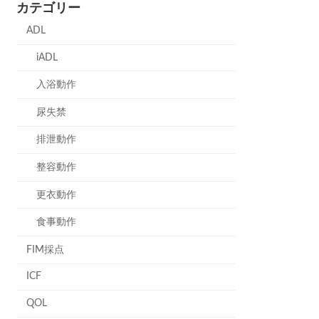
カテゴリー
ADL
iADL
入浴動作
尿失禁
排泄動作
整容動作
更衣動作
食事動作
FIM採点
ICF
QOL