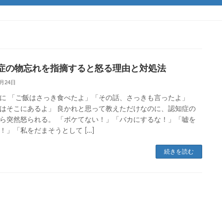
症の物忘れを指摘すると怒る理由と対処法
6月24日
に 「ご飯はさっき食べたよ」「その話、さっきも言ったよ」
はそこにあるよ」 良かれと思って教えただけなのに、認知症の
ら突然怒られる。 「ボケてない！」「バカにするな！」「嘘を
！」「私をだまそうとして […]
続きを読む