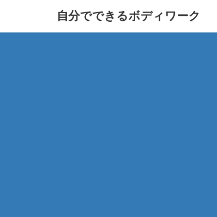
コ
ナ
自分でできるボディワーク
ン
ビ
テ
ゲ
ン
ー
ツ
シ
へ
ョ
ス
ン
キ
に
ッ
移
プ
動