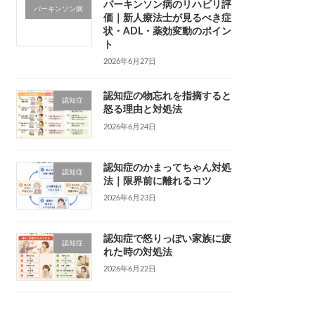
パーキンソン病のリハビリ評
パーキンソン病
価｜新人療法士が見るべき症
状・ADL・薬効変動のポイン
ト
2026年6月27日
認知症の物忘れを指摘すると
認知症
怒る理由と対処法
2026年6月24日
認知症のかまってちゃん対処
認知症
法｜限界前に離れるコツ
2026年6月23日
認知症で怒りっぽい家族に疲
認知症
れた時の対処法
2026年6月22日