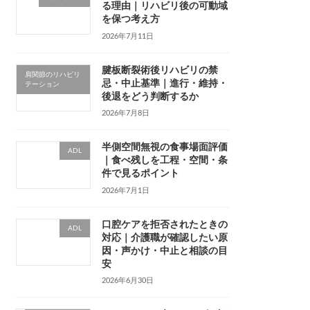
る理由｜リハビリ後の可動域
を保つ考え方
2026年7月11日
腱板断裂術後リハビリの禁
肩関節のリハビリ
忌・中止基準｜進行・維持・
テーション
後退をどう判断するか
2026年7月8日
半側空間無視の食事場面評価
ADL
｜食べ残しを工程・空間・条
件で見るポイント
2026年7月1日
口腔ケアを拒否されたときの
ADL
対応｜介護職が確認したい原
因・声かけ・中止と相談の目
安
2026年6月30日