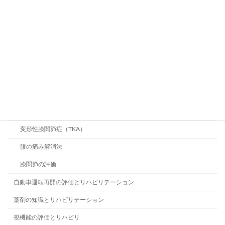
視床
身体図式、身体イメージ
電気刺激療法
腎臓リハビリテーション
腕神経損傷
腰部脊柱管狭窄症
膝関節のリハビリテーション
変形性膝関節症（TKA）
膝の痛み解消法
膝関節の評価
自動車運転再開の評価とリハビリテーション
薬剤の知識とリハビリテーション
視機能の評価とリハビリ