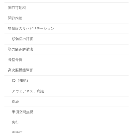
関節可動域
関節拘縮
頸髄症のリハビリテーション
頸髄症の評価
顎の痛み解消法
骨盤骨折
高次脳機能障害
IQ（知能）
アウェアネス、病識
保続
半側空間無視
失行
失語症