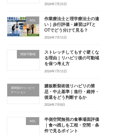
2026年7月21日
作業療法士と理学療法士の違
ADL
い｜歩行評価・練習はPTと
OTでどう分けて見る？
2026年7月11日
ストレッチしてもすぐ硬くな
関節可動域
る理由｜リハビリ後の可動域
を保つ考え方
2026年7月11日
腱板断裂術後リハビリの禁
肩関節のリハビリ
忌・中止基準｜進行・維持・
テーション
後退をどう判断するか
2026年7月8日
半側空間無視の食事場面評価
ADL
｜食べ残しを工程・空間・条
件で見るポイント