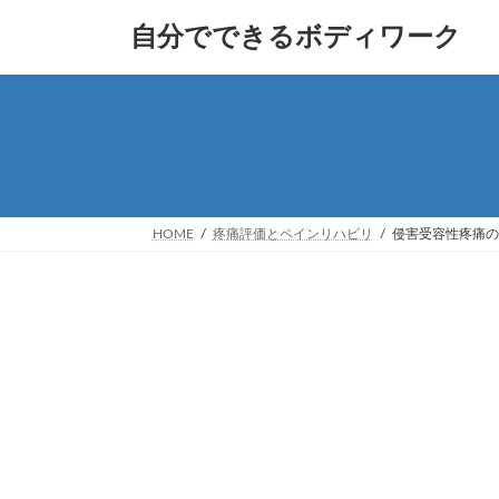
コ
ナ
自分でできるボディワーク
ン
ビ
テ
ゲ
ン
ー
ツ
シ
へ
ョ
ス
ン
キ
に
ッ
移
プ
動
HOME
疼痛評価とペインリハビリ
侵害受容性疼痛の