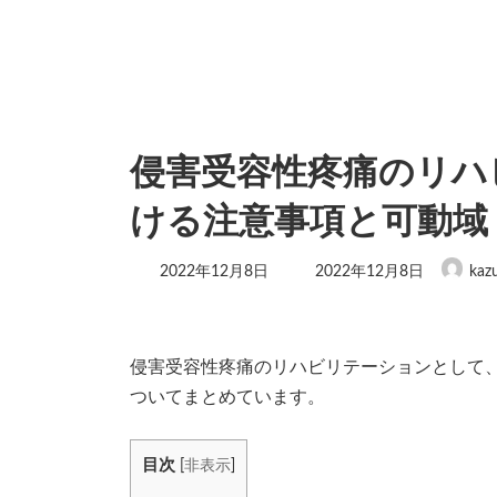
侵害受容性疼痛のリハ
ける注意事項と可動域
最
2022年12月8日
2022年12月8日
kaz
終
更
新
日
時
侵害受容性疼痛のリハビリテーションとして
:
ついてまとめています。
目次
[
非表示
]