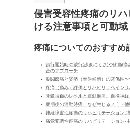
侵害受容性疼痛のリハ
ける注意事項と可動域
疼痛についてのおすすめ
歩行開始時の跛行(歩きにくさ)や疼痛(
合のアプローチ
股関節痛と姿勢（骨盤傾斜）の関係性〜
疼痛（痛み）評価とリハビリ：ペインリ
脊髄損傷のレベルと運動麻痺、自律神経
症期後の運動時痛、なぜ生じる？自・他
神経障害性疼痛のリハビリテーション-
痛覚変調性疼痛のリハビリテーション-主