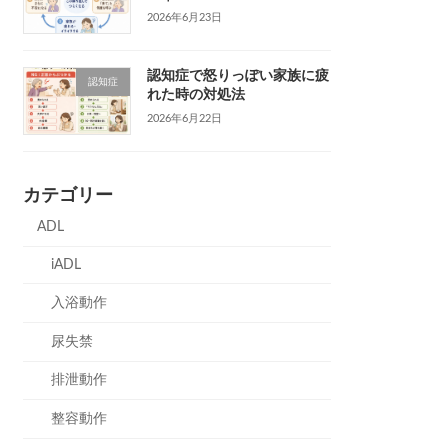
2026年6月23日
認知症で怒りっぽい家族に疲
認知症
れた時の対処法
2026年6月22日
カテゴリー
ADL
iADL
入浴動作
尿失禁
排泄動作
整容動作