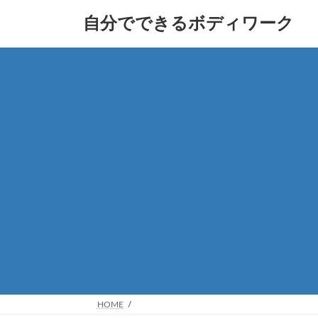
コ
ナ
自分でできるボディワーク
ン
ビ
テ
ゲ
ン
ー
ツ
シ
へ
ョ
ス
ン
キ
に
ッ
移
プ
動
HOME