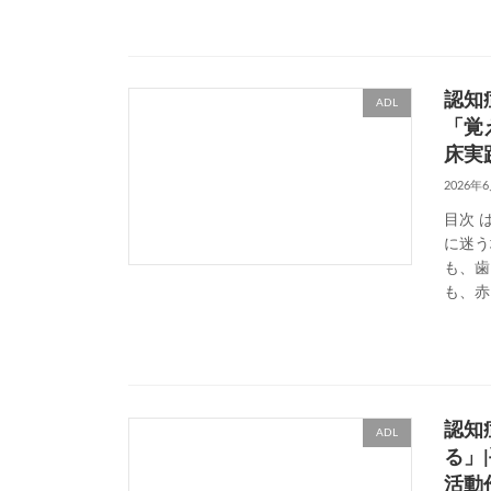
認知
ADL
「覚
床実
2026年
目次 
に迷う
も、歯
も、赤
認知
ADL
る」
活動