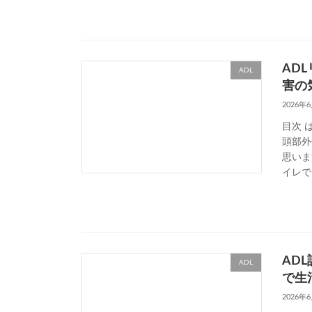
AD
ADL
害の
2026年
目次 
頭部外
思いま
イレで
AD
ADL
で生
2026年