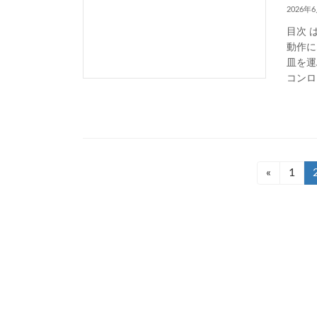
2026年
目次 
動作に
皿を運
コンロ
投
«
固
1
定
稿
ペ
ー
の
ジ
ペ
ー
ジ