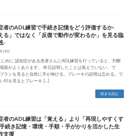
症者のADL練習で手続き記憶をどう評価するか-
える」ではなく「反復で動作が変わるか」を見る臨
践-
6月19日
はじめに 認知症がある患者さんにADL練習を行っていると、判断
場面がよくあります。 昨日説明したことは覚えていない。で
ブラシを見ると自然に手が伸びる。ブレーキの説明は忘れる。で
い印を見るとブレーキ […]
続きを読む
症者のADL練習は「覚える」より「再現しやすくす
|手続き記憶・環境・手順・手がかりを活かした生
作支援