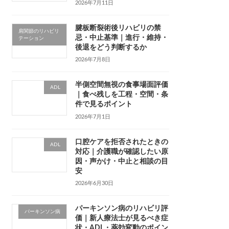
2026年7月11日
腱板断裂術後リハビリの禁
肩関節のリハビリ
忌・中止基準｜進行・維持・
テーション
後退をどう判断するか
2026年7月8日
半側空間無視の食事場面評価
ADL
｜食べ残しを工程・空間・条
件で見るポイント
2026年7月1日
口腔ケアを拒否されたときの
ADL
対応｜介護職が確認したい原
因・声かけ・中止と相談の目
安
2026年6月30日
パーキンソン病のリハビリ評
パーキンソン病
価｜新人療法士が見るべき症
状・ADL・薬効変動のポイン