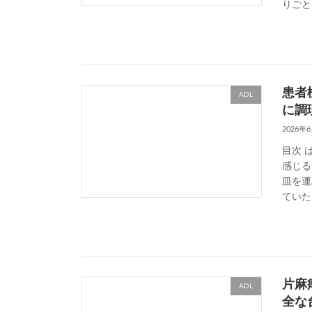
りごと
患者
ADL
に調
2026年
目次 
感じる
皿を運
ていた
片麻
ADL
全な