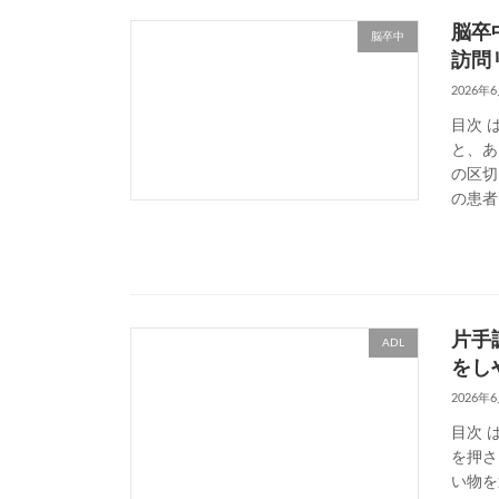
脳卒
脳卒中
訪問
2026年
目次 
と、あ
の区切
の患者
片手
ADL
をし
2026年
目次 
を押さ
い物を