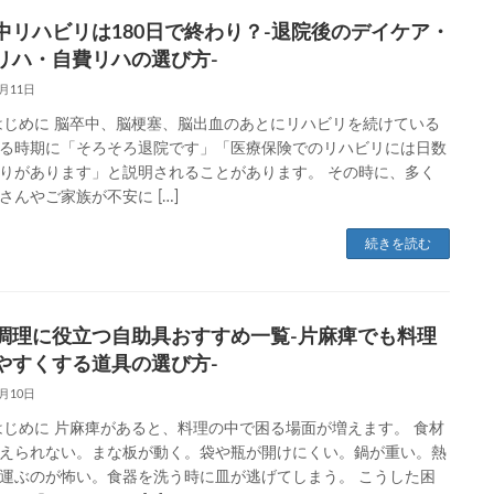
中リハビリは180日で終わり？-退院後のデイケア・
リハ・自費リハの選び方-
6月11日
はじめに 脳卒中、脳梗塞、脳出血のあとにリハビリを続けている
る時期に「そろそろ退院です」「医療保険でのリハビリには日数
りがあります」と説明されることがあります。 その時に、多く
さんやご家族が不安に […]
続きを読む
調理に役立つ自助具おすすめ一覧-片麻痺でも料理
やすくする道具の選び方-
6月10日
はじめに 片麻痺があると、料理の中で困る場面が増えます。 食材
えられない。まな板が動く。袋や瓶が開けにくい。鍋が重い。熱
運ぶのが怖い。食器を洗う時に皿が逃げてしまう。 こうした困