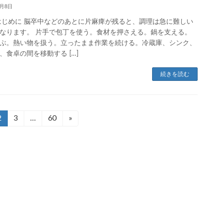
6月8日
はじめに 脳卒中などのあとに片麻痺が残ると、調理は急に難しい
なります。 片手で包丁を使う。食材を押さえる。鍋を支える。
ぶ。熱い物を扱う。立ったまま作業を続ける。冷蔵庫、シンク、
、食卓の間を移動する […]
続きを読む
固
2
固
3
…
固
60
»
定
定
定
ペ
ペ
ペ
ー
ー
ー
ジ
ジ
ジ