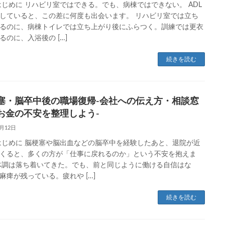
はじめに リハビリ室ではできる。でも、病棟ではできない。 ADL
していると、この差に何度も出会います。 リハビリ室では立ち
るのに、病棟トイレでは立ち上がり後にふらつく。訓練では更衣
るのに、入浴後の […]
続きを読む
塞・脳卒中後の職場復帰-会社への伝え方・相談窓
お金の不安を整理しよう-
6月12日
はじめに 脳梗塞や脳出血などの脳卒中を経験したあと、退院が近
くると、多くの方が「仕事に戻れるのか」という不安を抱えま
体調は落ち着いてきた。でも、前と同じように働ける自信はな
麻痺が残っている。疲れや […]
続きを読む