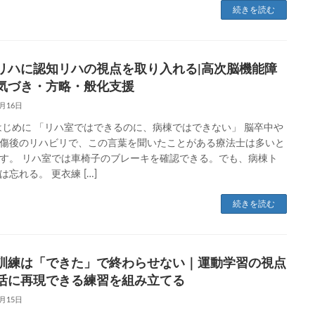
続きを読む
Lリハに認知リハの視点を取り入れる|高次脳機能障
気づき・方略・般化支援
6月16日
はじめに 「リハ室ではできるのに、病棟ではできない」 脳卒中や
傷後のリハビリで、この言葉を聞いたことがある療法士は多いと
す。 リハ室では車椅子のブレーキを確認できる。でも、病棟ト
は忘れる。 更衣練 […]
続きを読む
L訓練は「できた」で終わらせない｜運動学習の視点
活に再現できる練習を組み立てる
6月15日