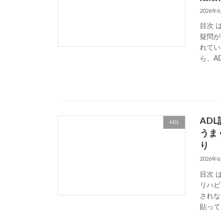
2026年
目次 
疑問が
れてい
ら、A
AD
ADL
うま
り
2026年
目次 
リハビ
されな
貼って