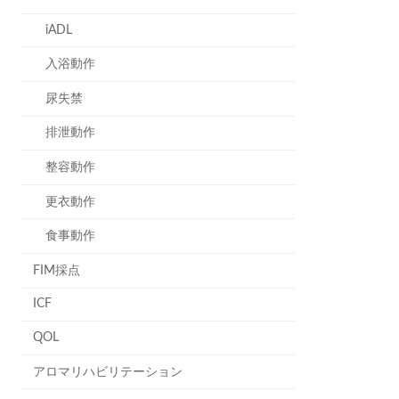
iADL
入浴動作
尿失禁
排泄動作
整容動作
更衣動作
食事動作
FIM採点
ICF
QOL
アロマリハビリテーション