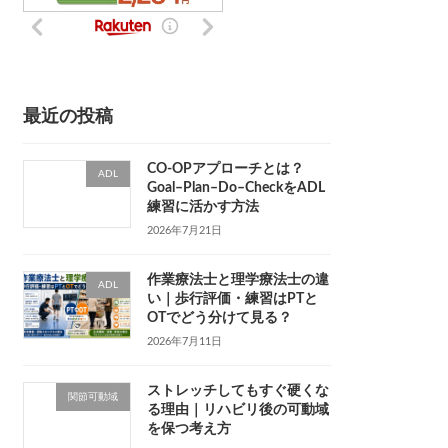
最近の投稿
CO-OPアプローチとは？
ADL
Goal–Plan–Do–CheckをADL
練習に活かす方法
2026年7月21日
作業療法士と理学療法士の違
ADL
い｜歩行評価・練習はPTと
OTでどう分けて見る？
2026年7月11日
ストレッチしてもすぐ硬くな
関節可動域
る理由｜リハビリ後の可動域
を保つ考え方