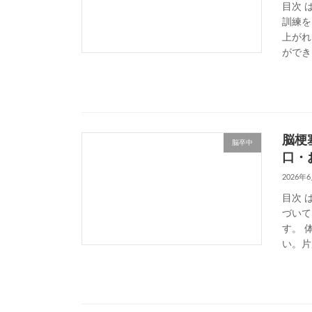
目次 
訓練を
上がれ
ができ
脳梗
脳卒中
口・
2026年
目次 
づいて
す。 
い。片