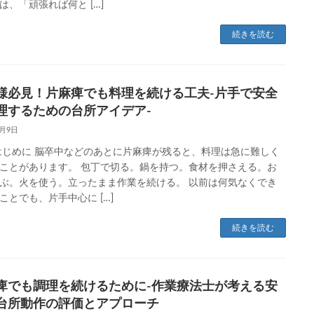
は、「頑張れば何と […]
続きを読む
様必見！片麻痺でも料理を続ける工夫-片手で安全
理するための台所アイデア-
6月9日
はじめに 脳卒中などのあとに片麻痺が残ると、料理は急に難しく
ことがあります。 包丁で切る。鍋を持つ。食材を押さえる。お
ぶ。火を使う。立ったまま作業を続ける。 以前は何気なくでき
ことでも、片手中心に […]
続きを読む
痺でも調理を続けるために-作業療法士が考える安
台所動作の評価とアプローチ