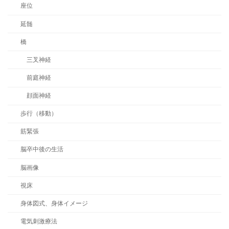
座位
延髄
橋
三叉神経
前庭神経
顔面神経
歩行（移動）
筋緊張
脳卒中後の生活
脳画像
視床
身体図式、身体イメージ
電気刺激療法