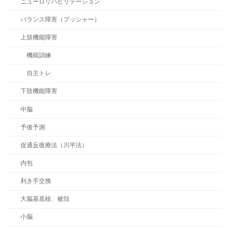
ニューロリハビリテーション
バランス障害（プッシャー）
上肢機能障害
機能訓練
自主トレ
下肢機能障害
中脳
予後予測
促通反復療法（川平法）
内包
利き手交換
大脳基底核、被殻
小脳