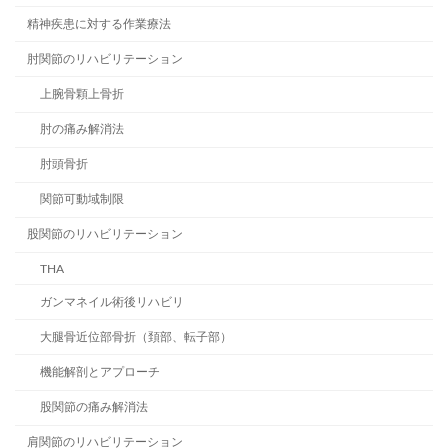
精神疾患に対する作業療法
肘関節のリハビリテーション
上腕骨顆上骨折
肘の痛み解消法
肘頭骨折
関節可動域制限
股関節のリハビリテーション
THA
ガンマネイル術後リハビリ
大腿骨近位部骨折（頚部、転子部）
機能解剖とアプローチ
股関節の痛み解消法
肩関節のリハビリテーション